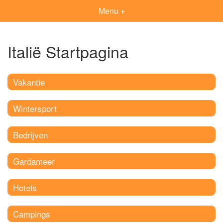
Menu +
Italië Startpagina
Vakantie
Wintersport
Bedrijven
Gardameer
Hotels
Campings